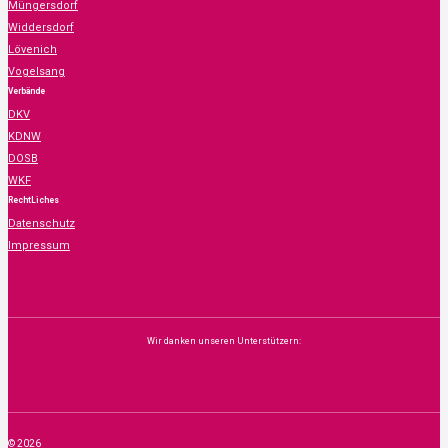
Müngersdorf
Widdersdorf
Lövenich
Vogelsang
Verbände
DKV
KDNW
DOSB
WKF
RechtLiches
Datenschutz
Impressum
Wir danken unseren Unterstützern:
© 2026