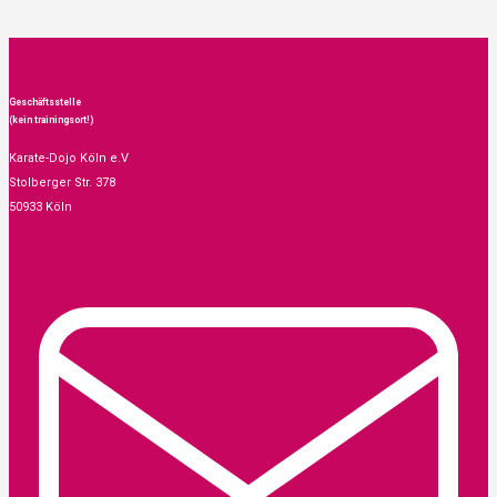
Geschäftsstelle
(kein trainingsort!)
Karate-Dojo Köln e.V
Stolberger Str. 378
50933 Köln