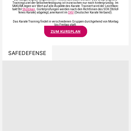
Trai­nings­ziel der Selbst­ver­tei­di­gung ist inzwi­schen nur noch hin­ter­grün­dig. Im
SAKURA legen wir Wert auf alle Aspek­te des Kara­te. Trai­niert wird der Leicht­kon­
takt Stil
Shō­tō­kan
. Gür­tel­prü­fun­gen wer­den nach den Richt­li­ni­en des SOK (Still­of­
fe­nes Kara­te) abge­legt, aner­kannt im
DKV
(Deut­scher Kara­te Ver­band).
Das Kara­te Trai­ning fin­det in ver­schie­de­nen Grup­pen durch­ge­hend von Mon­tag
bis Frei­tag statt.
ZUM KURS­PLAN
SAFEDEFENSE