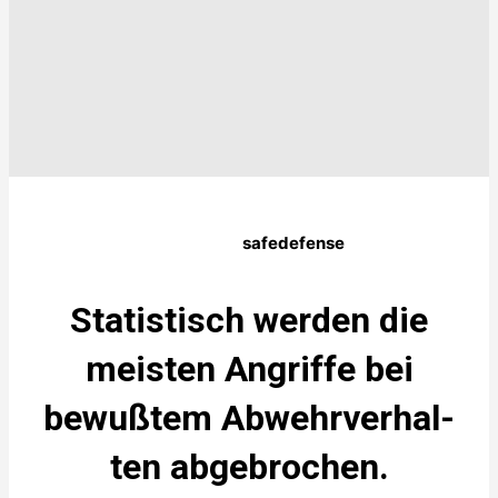
safe­de­fen­se
Sta­tis­tisch wer­den die
meis­ten Angrif­fe bei
bewuß­tem Abwehr­ver­hal­
ten abge­bro­chen.