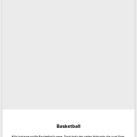
Bas­ket­ball
Köln hat eine gro­ße Bas­ket­ball­sze­ne. Doch trotz der vie­len Hot­spots die zum Spie­