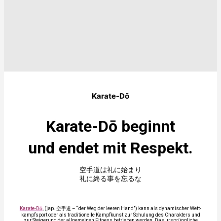
Kara­te-Dō
Kara­te-Dō beginnt
und endet mit Respekt.
空手道は礼に始まり
礼に終る事を忘るな
Kara­te-Dō
, (jap. 空手道 – “der Weg der lee­ren Hand”) kann als dyna­mi­scher Wett­
kampf­sport oder als tra­di­tio­nel­le Kampf­kunst zur Schu­lung des Cha­rak­ters und
zur Stei­ge­rung der all­ge­mei­nen Fit­ness betrie­ben wer­den. Das ursprüng­li­che