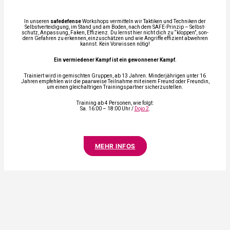
In unse­ren
safe­de­fen­se
Work­shops ver­mit­teln wir Tak­ti­ken und Tech­ni­ken der
Selbst­ver­tei­di­gung, im Stand und am Boden, nach dem SAFE-Prin­zip – Selbst­
schutz, Anpas­sung, Faken, Effi­zi­enz. Du lernst hier nicht dich zu “klop­pen”, son­
dern Gefah­ren zu erken­nen, ein­zu­schät­zen und wie Angrif­fe effi­zi­ent abweh­ren
kannst. Kein Vor­wis­sen nötig!
Ein ver­mie­de­ner Kampf ist ein gewon­ne­ner Kampf.
Trai­niert wird in gemisch­ten Grup­pen, ab 13 Jah­ren. Min­der­jäh­ri­gen unter 16
Jah­ren emp­feh­len wir die paar­wei­se Teil­nah­me mit einem Freund oder Freun­din,
um einen gleich­alt­ri­gen Trai­nings­part­ner sicher­zu­stel­len.
Trai­ning ab 4 Per­so­nen, wie folgt:
Sa. 16:00 – 18:00 Uhr /
Dojo 2
.
MEHR INFOS