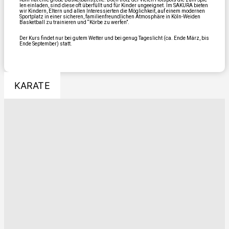
len ein­la­den, sind die­se oft über­füllt und für Kin­der unge­eig­net. Im SAKURA bie­ten
wir Kin­dern, Eltern und allen Inter­es­sier­ten die Mög­lich­keit, auf einem moder­nen
Sport­platz in einer siche­ren, fami­li­en­freund­li­chen Atmo­sphä­re in Köln-Wei­den
Bas­ket­ball zu trai­nie­ren und “Kör­be zu wer­fen”.
Der Kurs fin­det nur bei gutem Wet­ter und bei genug Tages­licht (ca. Ende März, bis
Ende Sep­tem­ber) statt.
KARATE