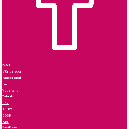
DOJOS
Müngersdorf
Widdersdorf
Lövenich
Vogelsang
Verbände
DKV
KDNW
DOSB
WKF
RechtLiches