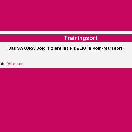
Kategorie:
Trainingsort
Das SAKURA Dojo 1 zieht ins FIDELIO in Köln-Mars­dorf!
Das
niert!
Wei­ter­le­sen
SAKURA
Dojo
1 zieht
ins
FIDELIO
in
Köln-
Mars­
dorf!