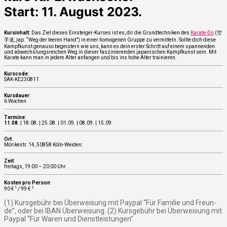
Start: 11. August 2023.
Kurs­in­halt:
Das Ziel die­ses Ein­stei­ger-Kur­ses ist es, dir die Grund­tech­ni­ken des
Kara­te-Dō
(空
手道, jap. “Weg der lee­ren Hand”) in einer homo­ge­nen Grup­pe zu ver­mit­teln. Soll­te dich die­se
Kampf­kunst genau­so begeis­tern wie uns, kann es dein ers­ter Schritt auf einem span­nen­den
und abwechs­lungs­rei­chen Weg in die­ser fas­zi­nie­ren­den japa­ni­schen Kampf­kunst sein. Mit
Kara­te kann man in jedem Alter anfan­gen und bis ins hohe Alter trai­nie­ren.
Kurs­code
:
SAK-KE230811
Kurs­dau­er
:
6 Wochen
Ter­mi­ne
:
11.08.
| 18.08. | 25.08. | 01.09. | 08.09. | 15.09.
Ort
:
Möri­kestr. 14, 50858 Köln-Wei­den:
Zeit
:
frei­tags, 19:00 – 20:00 Uhr
Kos­ten pro Per­son
:
1
2
90 €
/ 99 €
(1) Kurs­ge­bühr bei Über­wei­sung mit Pay­pal “Für Fami­lie und Freun­
de”, oder bei IBAN Über­wei­sung. (2) Kurs­ge­bühr bei Über­wei­sung mit
Pay­pal “Für Waren und Dienst­leis­tun­gen”.