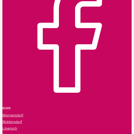
DOJOS
Müngersdorf
Widdersdorf
Lövenich