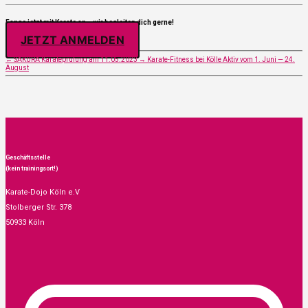
Fan­ge jetzt mit Kara­te an – wir beglei­ten dich ger­ne!
JETZT ANMEL­DEN
←
SAKURA Kara­te­prü­fung am 11.05.2023
→
Kara­te-Fit­ness bei Köl­le Aktiv vom 1. Juni — 24.
August
Geschäftsstelle
(kein trainingsort!)
Karate-Dojo Köln e.V
Stolberger Str. 378
50933 Köln