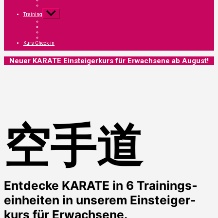
Kon­takt
Online­shop
Untermenü
Trai­ning
anzeigen
Sport­an­ge­bot
Kurs­plan
Trai­nings­or­te
Kara­te­prü­fung
Kurs Check-in
Neu­er KARATE Ein­stei­ger­kurs für Erwach­se­ne ab August!
空
手道
Ent­de­cke KARATE in 6 Trai­nings­
ein­hei­ten in unse­rem Ein­stei­ger­
kurs für Erwach­se­ne.