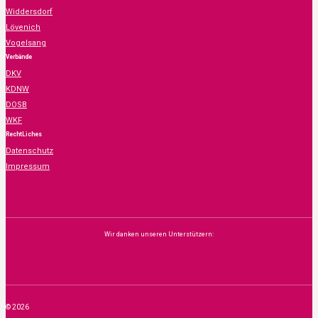
Widdersdorf
Lövenich
Vogelsang
Verbände
DKV
KDNW
DOSB
WKF
RechtLiches
Datenschutz
Impressum
Wir danken unseren Unterstützern:
© 2026