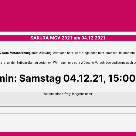
SAKURA MGV 2021 am 04.12.2021
Zoom-Ver­an­stal­tung
statt. Alle Mit­glie­der sind herz­lichst ein­ge­la­den mit­zu­ma­chen. In unse­re
 ist an der Zeit dar­über zu berich­ten! Wir freu­en uns eure Wün­sche, Vor­schlä­ge und ger­ne auch 
min: Sams­tag 04.12.21, 15:0
Wei­te­re Infos erfragt ihr ger­ne unter: