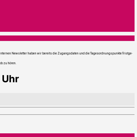
m inter­nen News­let­ter haben wir bereits die Zugangs­da­ten und die Tages­ord­nungs­punk­te frist­ge­
Lob zu hören.
0 Uhr