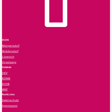
DOJOS
Müngersdorf
Widdersdorf
Lövenich
Vogelsang
Verbände
DKV
KDNW
DOSB
WKF
RechtLiches
Datenschutz
Impressum