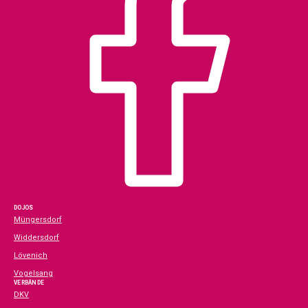
DOJOS
Müngersdorf
Widdersdorf
Lövenich
Vogelsang
VERBÄNDE
DKV