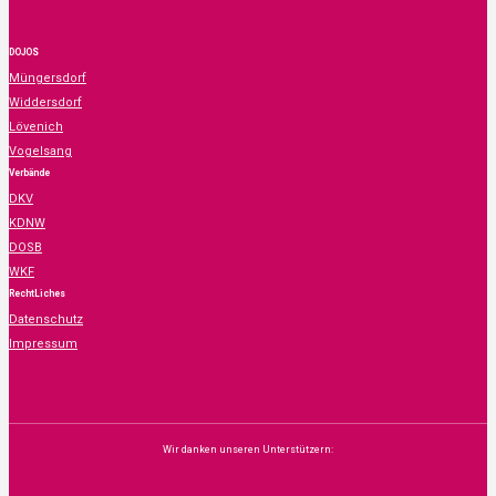
DOJOS
Müngersdorf
Widdersdorf
Lövenich
Vogelsang
Verbände
DKV
KDNW
DOSB
WKF
RechtLiches
Datenschutz
Impressum
Wir danken unseren Unterstützern: