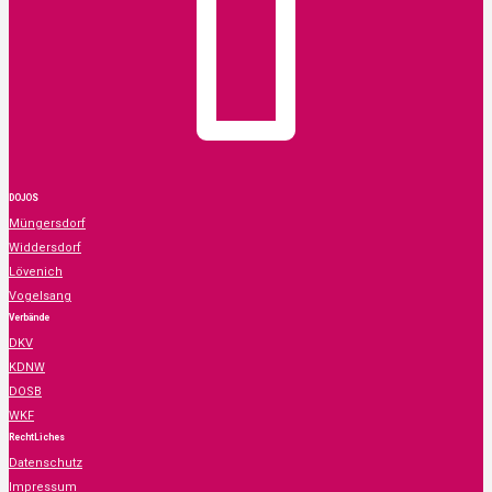
DOJOS
Müngersdorf
Widdersdorf
Lövenich
Vogelsang
Verbände
DKV
KDNW
DOSB
WKF
RechtLiches
Datenschutz
Impressum