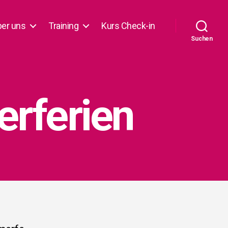
ber uns
Trai­ning
Kurs Check-in
Suchen
­fe­ri­en