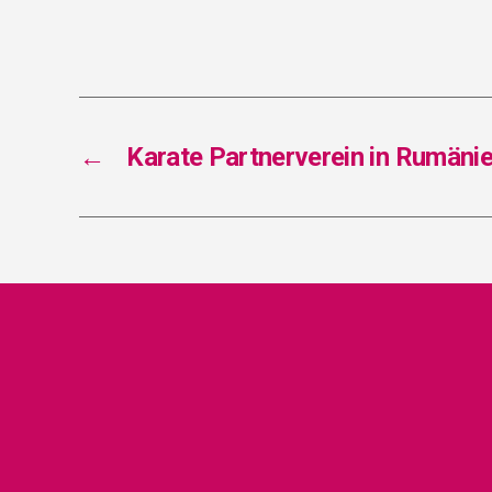
←
Kara­te Part­ner­ver­ein in Rumä­ni