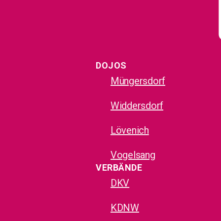
DOJOS
Müngersdorf
Widdersdorf
Lövenich
Vogelsang
VERBÄNDE
DKV
KDNW