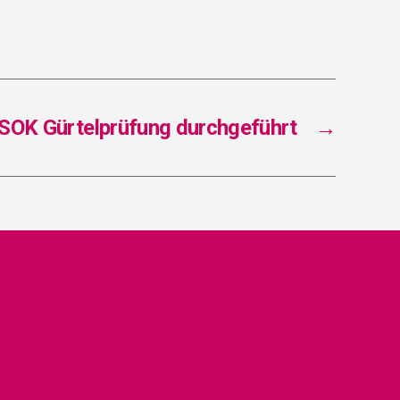
 SOK Gür­tel­prü­fung durch­ge­führt
→