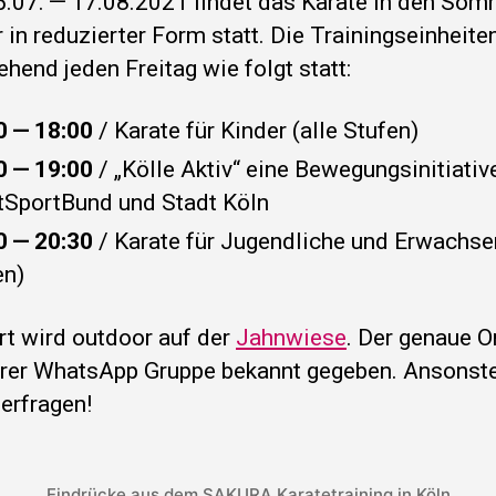
07. — 17.08.2021 fin­det das Kara­te in den Som­m
r in redu­zier­ter Form statt. Die Trai­nings­ein­hei­te
e­hend jeden Frei­tag wie folgt statt:
0 — 18:00
/ Kara­te für Kin­der (alle Stu­fen)
0 — 19:00
/ „Köl­le Aktiv“ eine Bewe­gungs­in­itia­ti­
t­Sport­Bund und Stadt Köln
0 — 20:30
/ Kara­te für Jugend­li­che und Erwach­se­
en)
ert wird out­door auf der
Jahn­wie­se
. Der genaue O
­rer Whats­App Grup­pe bekannt gege­ben. Ansons­t
erfra­gen!
Ein­drü­cke aus dem SAKURA Kara­te­trai­ning in Köln