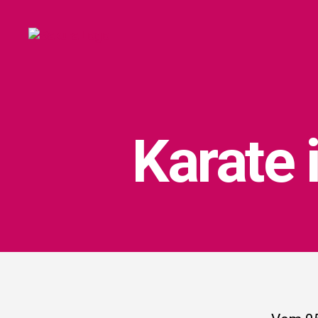
Sakura
Karate-
Dojo
Kara­te 