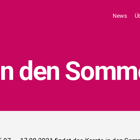
News
Ü
in den Som­mer