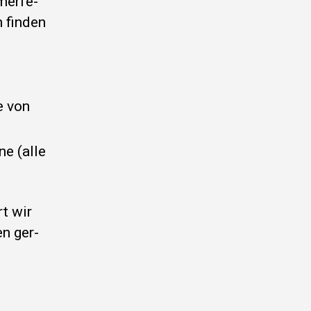
er­fe­
n fin­den
ve von
ne (alle
rt wir
en ger­