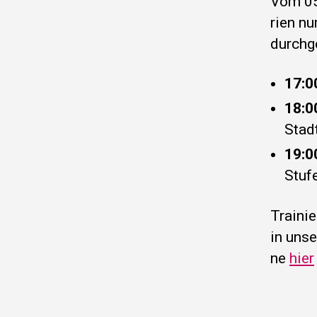
Vom 05.
ri­en nu
durch­g
17:0
18:0
Stad
19:0
Stu­f
Trai­ni
in unse
ne
hier