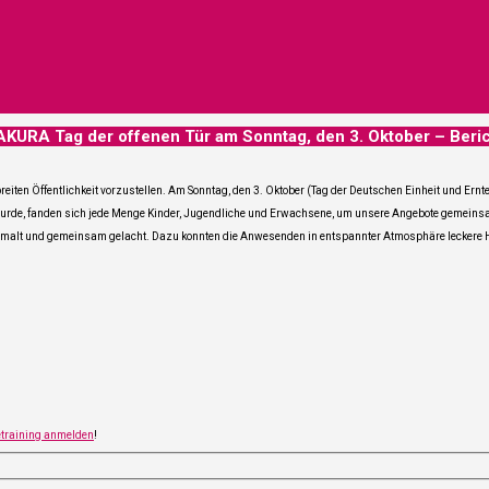
KURA Tag der offe­nen Tür am Sonn­tag, den 3. Okto­ber – Beri
ei­ten Öffent­lich­keit vor­zu­stel­len. Am Sonn­tag, den 3. Okto­ber (Tag der Deut­schen Ein­heit und Ern
n wur­de, fan­den sich jede Men­ge Kin­der, Jugend­li­che und Erwach­se­ne, um unse­re Ange­bo­te gemein­s
t, gemalt und gemein­sam gelacht. Dazu konn­ten die Anwe­sen­den in ent­spann­ter Atmo­sphä­re lecke­r
e­trai­ning anmel­den
!