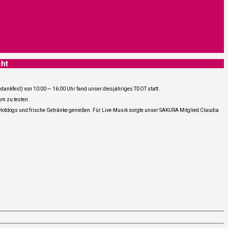
cht
­te­dank­fest) von 10:00 — 16:00 Uhr fand unser dies­jäh­ri­ges TDOT statt.
am zu tes­ten.
e Hot­dogs und fri­sche Geträn­ke genie­ßen. Für Live-Musik sorg­te unser SAKURA Mit­glied Clau­dia