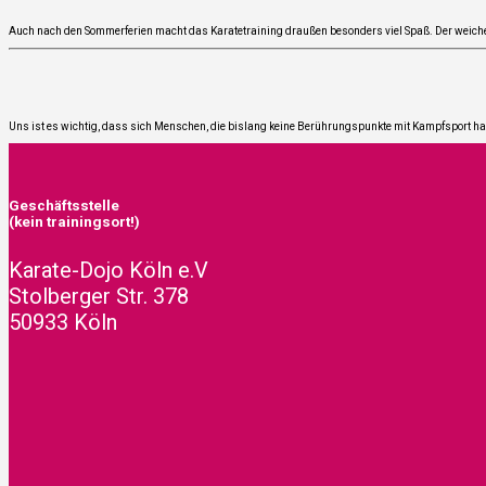
Auch nach den Som­mer­fe­ri­en macht das Kara­te­trai­ning drau­ßen beson­ders viel Spaß. Der wei­c
Uns ist es wich­tig, dass sich Men­schen, die bis­lang kei­ne Berüh­rungs­punk­te mit Kampf­sport hat
Geschäftsstelle
(kein trainingsort!)
Karate-Dojo Köln e.V
Stolberger Str. 378
50933 Köln