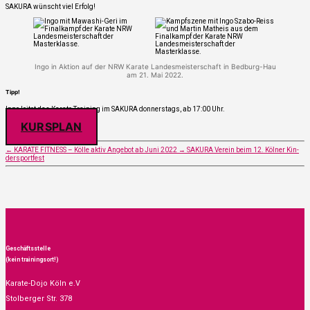
SAKURA wünscht viel Erfolg!
Ingo in Akti­on auf der NRW Kara­te Lan­des­meis­ter­schaft in Bedburg-Hau
am 21. Mai 2022.
Tipp!
Ingo lei­tet das Kara­te Trai­ning im SAKURA don­ners­tags, ab 17:00 Uhr.
KURS­PLAN
←
KARATE FITNESS – Köl­le aktiv Ange­bot ab Juni 2022
→
SAKURA Ver­ein beim 12. Köl­ner Kin­
der­sport­fest
Geschäftsstelle
(kein trainingsort!)
Karate-Dojo Köln e.V
Stolberger Str. 378