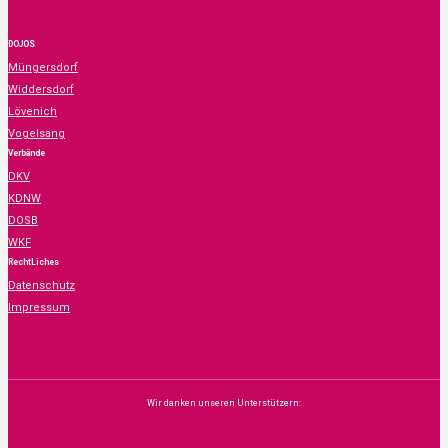
DOJOS
Müngersdorf
Widdersdorf
Lövenich
Vogelsang
Verbände
DKV
KDNW
DOSB
WKF
RechtLiches
Datenschutz
Impressum
Wir danken unseren Unterstützern: